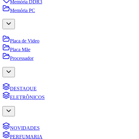
Memória DDR3
Memória PC
Placa de Video
Placa Mãe
Processador
DESTAQUE
ELETRÔNICOS
NOVIDADES
PERFUMARIA