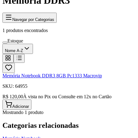
Memória DDR3
Navegar por Categorias
1
produtos encontrados
Estoque
Nome A-Z
Memória Notebook DDR3 8GB Pc1333 Macrovip
SKU:
64955
R$ 120,00
À vista no Pix ou Consulte em
12
x no Cartão
Adicionar
Mostrando
1
produto
Categorias relacionadas