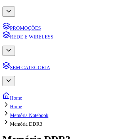
PROMOÇÕES
REDE E WIRELESS
SEM CATEGORIA
Home
Home
Memória Notebook
Memória DDR3