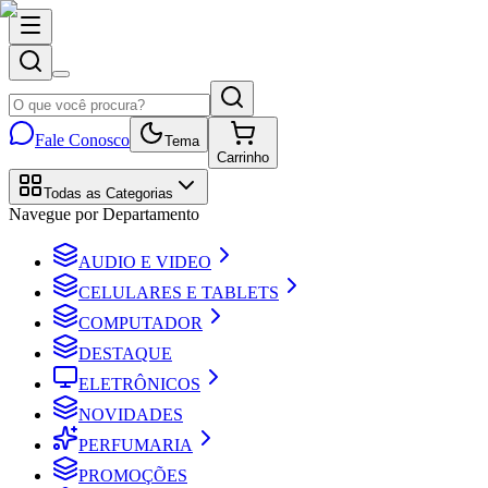
Fale Conosco
Tema
Carrinho
Todas as Categorias
Navegue por Departamento
AUDIO E VIDEO
CELULARES E TABLETS
COMPUTADOR
DESTAQUE
ELETRÔNICOS
NOVIDADES
PERFUMARIA
PROMOÇÕES