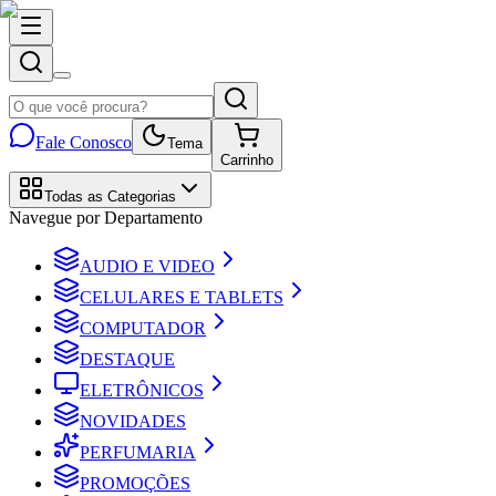
Fale Conosco
Tema
Carrinho
Todas as Categorias
Navegue por Departamento
AUDIO E VIDEO
CELULARES E TABLETS
COMPUTADOR
DESTAQUE
ELETRÔNICOS
NOVIDADES
PERFUMARIA
PROMOÇÕES