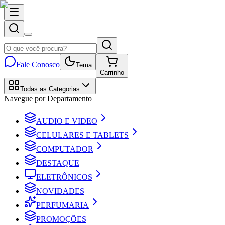
Fale Conosco
Tema
Carrinho
Todas as Categorias
Navegue por Departamento
AUDIO E VIDEO
CELULARES E TABLETS
COMPUTADOR
DESTAQUE
ELETRÔNICOS
NOVIDADES
PERFUMARIA
PROMOÇÕES