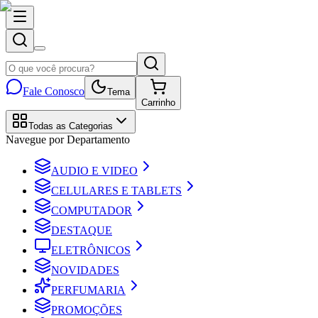
Fale Conosco
Tema
Carrinho
Todas as Categorias
Navegue por Departamento
AUDIO E VIDEO
CELULARES E TABLETS
COMPUTADOR
DESTAQUE
ELETRÔNICOS
NOVIDADES
PERFUMARIA
PROMOÇÕES