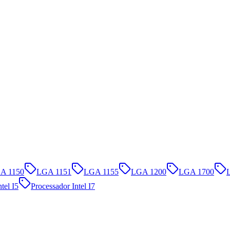
A 1150
LGA 1151
LGA 1155
LGA 1200
LGA 1700
tel I5
Processador Intel I7