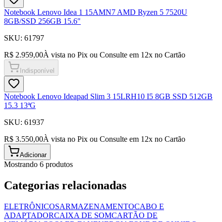
Notebook Lenovo Idea 1 15AMN7 AMD Ryzen 5 7520U
8GB/SSD 256GB 15.6"
SKU:
61797
R$ 2.959,00
À vista no Pix ou Consulte em
12
x no Cartão
Indisponível
Notebook Lenovo Ideapad Slim 3 15LRH10 I5 8GB SSD 512GB
15.3 13ªG
SKU:
61937
R$ 3.550,00
À vista no Pix ou Consulte em
12
x no Cartão
Adicionar
Mostrando
6
produto
s
Categorias relacionadas
ELETRÔNICOS
ARMAZENAMENTO
CABO E
ADAPTADOR
CAIXA DE SOM
CARTÃO DE