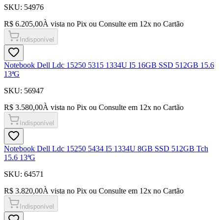
SKU:
54976
R$ 6.205,00
À vista no Pix ou Consulte em
12
x no Cartão
Indisponível
Notebook Dell Ldc 15250 5315 1334U I5 16GB SSD 512GB 15.6
13ªG
SKU:
56947
R$ 3.580,00
À vista no Pix ou Consulte em
12
x no Cartão
Indisponível
Notebook Dell Ldc 15250 5434 I5 1334U 8GB SSD 512GB Tch
15.6 13ªG
SKU:
64571
R$ 3.820,00
À vista no Pix ou Consulte em
12
x no Cartão
Indisponível