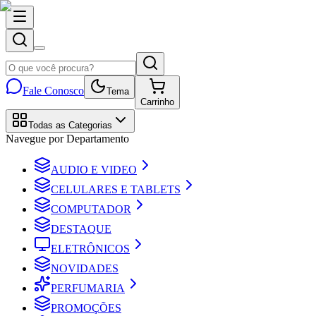
Fale Conosco
Tema
Carrinho
Todas as Categorias
Navegue por Departamento
AUDIO E VIDEO
CELULARES E TABLETS
COMPUTADOR
DESTAQUE
ELETRÔNICOS
NOVIDADES
PERFUMARIA
PROMOÇÕES