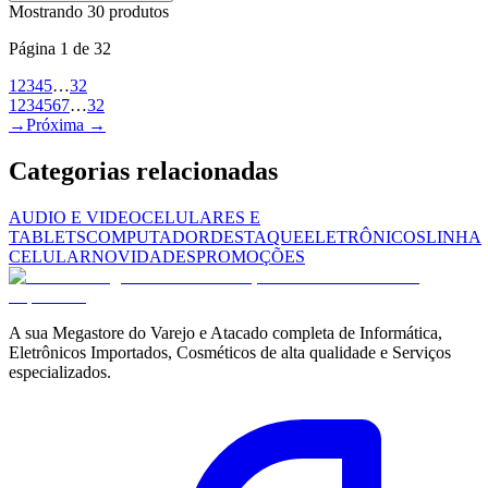
Mostrando
30
produto
s
Página
1
de
32
1
2
3
4
5
…
32
1
2
3
4
5
6
7
…
32
→
Próxima →
Categorias relacionadas
AUDIO E VIDEO
CELULARES E
TABLETS
COMPUTADOR
DESTAQUE
ELETRÔNICOS
LINHA
CELULAR
NOVIDADES
PROMOÇÕES
A sua Megastore do Varejo e Atacado completa de Informática,
Eletrônicos Importados, Cosméticos de alta qualidade e Serviços
especializados.