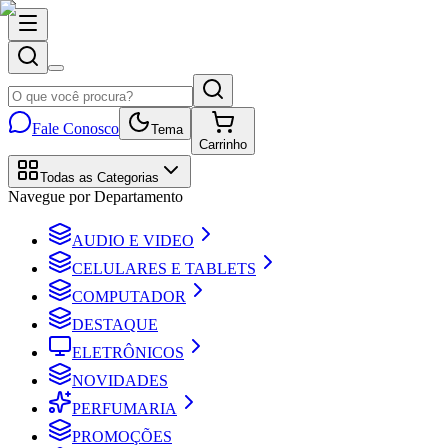
Fale Conosco
Tema
Carrinho
Todas as Categorias
Navegue por Departamento
AUDIO E VIDEO
CELULARES E TABLETS
COMPUTADOR
DESTAQUE
ELETRÔNICOS
NOVIDADES
PERFUMARIA
PROMOÇÕES