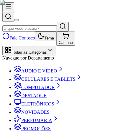
Fale Conosco
Tema
Carrinho
Todas as Categorias
Navegue por Departamento
AUDIO E VIDEO
CELULARES E TABLETS
COMPUTADOR
DESTAQUE
ELETRÔNICOS
NOVIDADES
PERFUMARIA
PROMOÇÕES