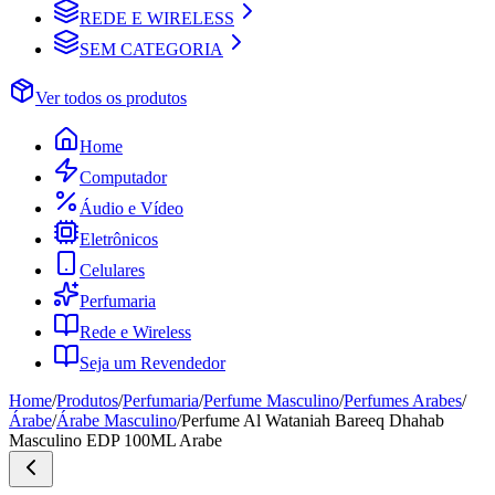
REDE E WIRELESS
SEM CATEGORIA
Ver todos os produtos
Home
Computador
Áudio e Vídeo
Eletrônicos
Celulares
Perfumaria
Rede e Wireless
Seja um Revendedor
Home
/
Produtos
/
Perfumaria
/
Perfume Masculino
/
Perfumes Arabes
/
Árabe
/
Árabe Masculino
/
Perfume Al Wataniah Bareeq Dhahab
Masculino EDP 100ML Arabe