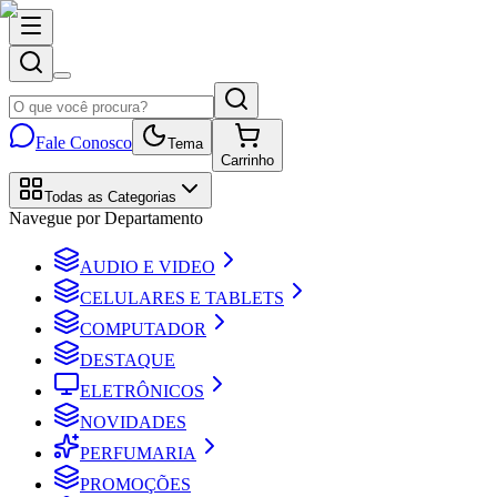
Fale Conosco
Tema
Carrinho
Todas as Categorias
Navegue por Departamento
AUDIO E VIDEO
CELULARES E TABLETS
COMPUTADOR
DESTAQUE
ELETRÔNICOS
NOVIDADES
PERFUMARIA
PROMOÇÕES