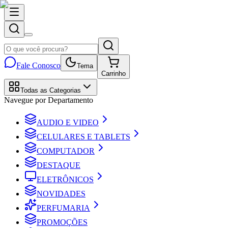
Fale Conosco
Tema
Carrinho
Todas as Categorias
Navegue por Departamento
AUDIO E VIDEO
CELULARES E TABLETS
COMPUTADOR
DESTAQUE
ELETRÔNICOS
NOVIDADES
PERFUMARIA
PROMOÇÕES