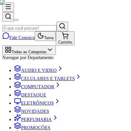
Fale Conosco
Tema
Carrinho
Todas as Categorias
Navegue por Departamento
AUDIO E VIDEO
CELULARES E TABLETS
COMPUTADOR
DESTAQUE
ELETRÔNICOS
NOVIDADES
PERFUMARIA
PROMOÇÕES