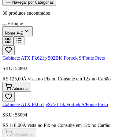
Navegar por Categorias
30
produtos encontrados
Estoque
Nome A-Z
Gabinete ATX Fk621p 502BK Fortrek S/Fonte Preto
SKU:
54892
R$ 125,00
À vista no Pix ou Consulte em
12
x no Cartão
Adicionar
Gabinete ATX Fk651p/Sc501bk Fortrek S/Fonte Preto
SKU:
55094
R$ 118,00
À vista no Pix ou Consulte em
12
x no Cartão
Indisponível