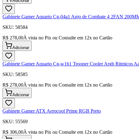
Adicionar
Gabinete Gamer Aquario Cg-04a1 Anjo de Combate 4 2FAN 200MM
SKU:
58584
R$ 278,00
À vista no Pix ou Consulte em
12
x no Cartão
Adicionar
Gabinete Gamer Aquario Cg-w1b1 Trooper Cooler Argb Ritmico
SKU:
58585
R$ 278,00
À vista no Pix ou Consulte em
12
x no Cartão
Adicionar
Gabinete Gamer ATX Aerocool Prime RGB Preto
SKU:
55569
R$ 306,00
À vista no Pix ou Consulte em
12
x no Cartão