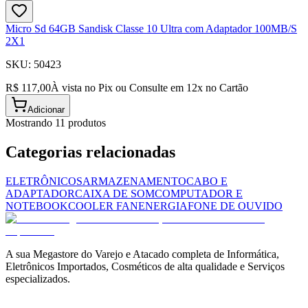
Micro Sd 64GB Sandisk Classe 10 Ultra com Adaptador 100MB/S
2X1
SKU:
50423
R$ 117,00
À vista no Pix ou Consulte em
12
x no Cartão
Adicionar
Mostrando
11
produto
s
Categorias relacionadas
ELETRÔNICOS
ARMAZENAMENTO
CABO E
ADAPTADOR
CAIXA DE SOM
COMPUTADOR E
NOTEBOOK
COOLER FAN
ENERGIA
FONE DE OUVIDO
A sua Megastore do Varejo e Atacado completa de Informática,
Eletrônicos Importados, Cosméticos de alta qualidade e Serviços
especializados.