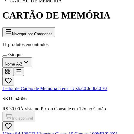
CARTÃO DE MEMÓRIA
CARTÃO DE MEMÓRIA
Navegar por Categorias
11
produtos encontrados
Estoque
Nome A-Z
Leitor de Cartão de Memoria 5 em 1 Usb2.0 Jc-lt2.0 F3
SKU:
54666
R$ 30,00
À vista no Pix ou Consulte em
12
x no Cartão
Indisponível
Micro Sd 128GB Kingston Classe 10 Canvas 100MB/S 2X1