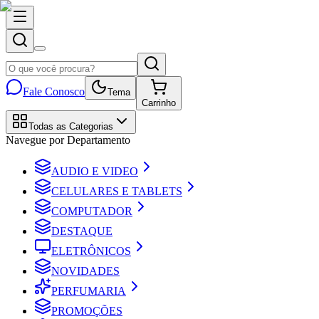
Fale Conosco
Tema
Carrinho
Todas as Categorias
Navegue por Departamento
AUDIO E VIDEO
CELULARES E TABLETS
COMPUTADOR
DESTAQUE
ELETRÔNICOS
NOVIDADES
PERFUMARIA
PROMOÇÕES