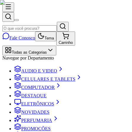
Fale Conosco
Tema
Carrinho
Todas as Categorias
Navegue por Departamento
AUDIO E VIDEO
CELULARES E TABLETS
COMPUTADOR
DESTAQUE
ELETRÔNICOS
NOVIDADES
PERFUMARIA
PROMOÇÕES