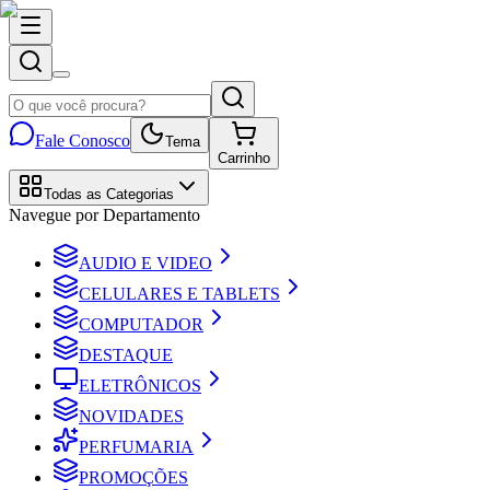
Fale Conosco
Tema
Carrinho
Todas as Categorias
Navegue por Departamento
AUDIO E VIDEO
CELULARES E TABLETS
COMPUTADOR
DESTAQUE
ELETRÔNICOS
NOVIDADES
PERFUMARIA
PROMOÇÕES