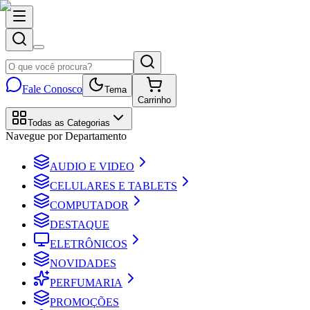
Fale Conosco
Tema
Carrinho
Todas as Categorias
Navegue por Departamento
AUDIO E VIDEO
CELULARES E TABLETS
COMPUTADOR
DESTAQUE
ELETRÔNICOS
NOVIDADES
PERFUMARIA
PROMOÇÕES