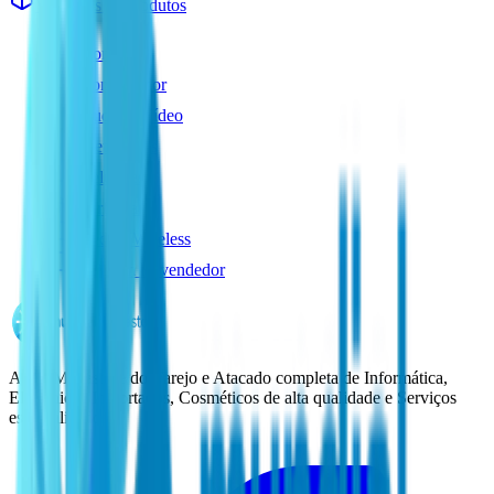
Ver todos os produtos
Home
Computador
Áudio e Vídeo
Eletrônicos
Celulares
Perfumaria
Rede e Wireless
Seja um Revendedor
A sua Megastore do Varejo e Atacado completa de Informática,
Eletrônicos Importados, Cosméticos de alta qualidade e Serviços
especializados.