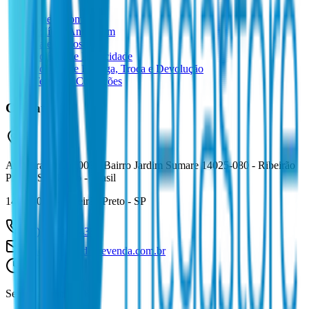
Quem Somos
Política Anti-Spam
Fale Conosco
Política de Privacidade
Política de Entrega, Troca e Devolução
Termos e Condições
Contato
Av. Caramuru, 1008 - Bairro Jardim Sumare 14025-080 - Ribeirão
Preto - São Paulo - Brasil
14025-080 - Ribeirão Preto - SP
(16) 99727 5438
vendas@mundialrevenda.com.br
Seg - Sex:
8h às 18h