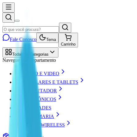
Fale Conosco
Tema
Carrinho
Todas as Categorias
Navegue por Departamento
AUDIO E VIDEO
CELULARES E TABLETS
COMPUTADOR
ELETRÔNICOS
NOVIDADES
PERFUMARIA
REDE E WIRELESS