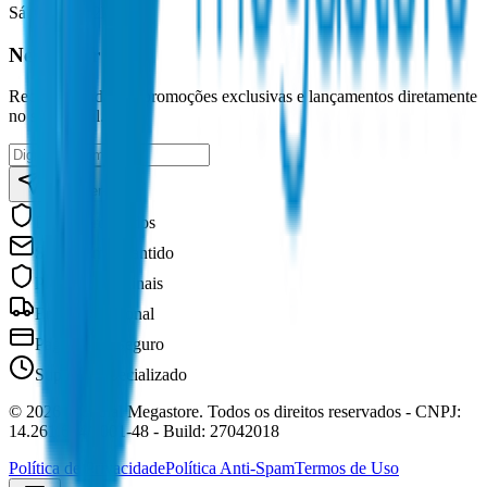
Sáb:
8h às 12h
Newsletter
Receba novidades, promoções exclusivas e lançamentos diretamente
no seu e-mail.
Inscrever-se
Dados protegidos
Sem spam garantido
Produtos Originais
Entrega Nacional
Pagamento Seguro
Suporte Especializado
©
2026
Mundial Megastore
. Todos os direitos reservados - CNPJ:
14.261.644/0001-48
- Build: 27042018
Política de Privacidade
Política Anti-Spam
Termos de Uso